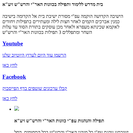
בית מדרש ללימוד ותפילה בכוונות האר"י והרש"ש זיע"א
הישיבה הקדושה הוקמה עפ"י מסורת ישיבת בית אל הקדומה בישיבה
כמנין אברכים הקמים לאחר חצות לילה ומעתירים בתפילות ויחודים
לאקמא שכינתא מעפרא ולאחר מכן עוסקים בתורת הסוד עד עלות
השחר ומתפללים 3 תפילות בכוונות האר"י והרש"ש
Youtube
הרשמו עוד היום לערוץ היוטיוב שלנו
לחץ כאן
Facebook
קבלו עדכונים שוטפים בדף הפייסבוק
לחץ כאן
תפילה והנהגות עפ"י כוונות האר"י והרש"ש זיע"א
ישיבתנו נוהגת עפ"י כל מנהגי האר"י והרש"ש בכל התחומים, החל