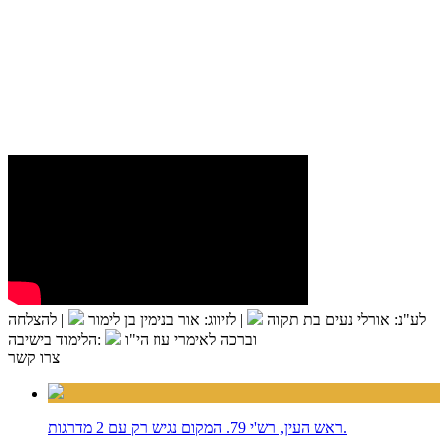
לע"נ: אורלי נעים בת תקוה
|
לזיווג: אור בנימין בן לימור
|
להצלחה
וברכה לאימרי עוז הי"ו
:הלימוד בישיבה
צרו קשר
ראש העין, רש'י 79. המקום נגיש רק עם 2 מדרגות.