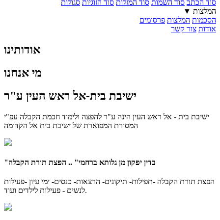
סוד הכתב
סוד השמות
סוד המזלות
סוד הזוגיות
סגולות
המלצות ▼
הסכמות
המלצות
פרסומים
אודות
צור קשר
אודותינו
מי אנחנו
ישיבת בית-אל ראש העין ע"ר
ישיבת בית - אל ראש העין הינה ע"ר להפצה ולימוד חכמת הקבלה עפ"י
המסורת המפוארת של ישיבת בית אל הקדומה
"בדין יפקון מן גלותא ברחמי" .. הפצת תורת הקבלה
הפצת תורת הקבלה -תפילות- תיקונים- הרצאות- כנסים- ימי עיון -פעילות
לנשים - פעילות לילדים ועוד.